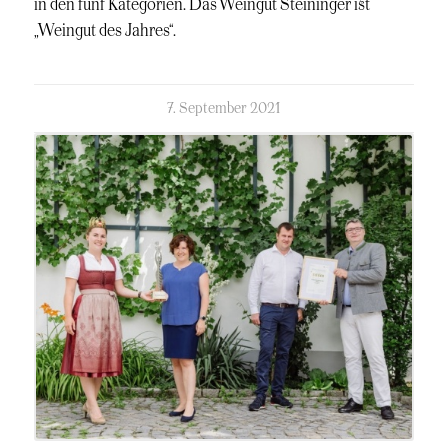
in den fünf Kategorien. Das Weingut Steininger ist
„Weingut des Jahres“.
kommentierte
7. September 2021
am