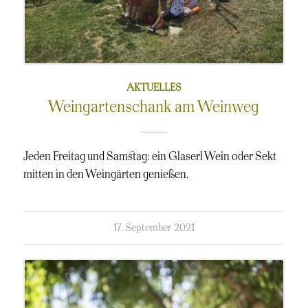
AKTUELLES
Weingartenschank am Weinweg
Jeden Freitag und Samstag: ein Glaserl Wein oder Sekt
mitten in den Weingärten genießen.
kommentierte
17. September 2021
am