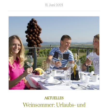
kommentierte
11. Juni 2021
am
AKTUELLES
Weinsommer: Urlaubs- und