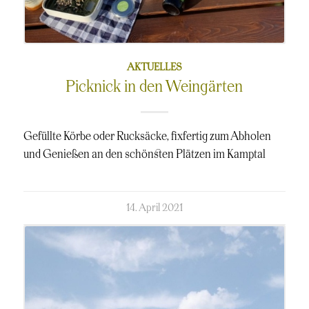
AKTUELLES
Picknick in den Weingärten
Gefüllte Körbe oder Rucksäcke, fixfertig zum Abholen
und Genießen an den schönsten Plätzen im Kamptal
kommentierte
14. April 2021
am