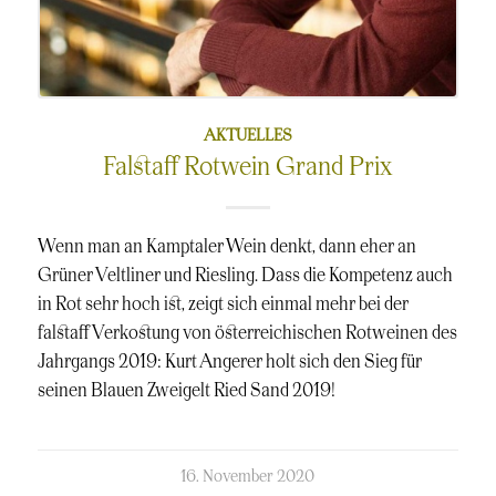
AKTUELLES
Falstaff Rotwein Grand Prix
Wenn man an Kamptaler Wein denkt, dann eher an
Grüner Veltliner und Riesling. Dass die Kompetenz auch
in Rot sehr hoch ist, zeigt sich einmal mehr bei der
falstaff Verkostung von österreichischen Rotweinen des
Jahrgangs 2019: Kurt Angerer holt sich den Sieg für
seinen Blauen Zweigelt Ried Sand 2019!
kommentierte
16. November 2020