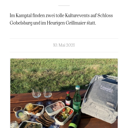
Im Kamptal finden zwei tolle Kulturevents auf Schloss
Gobelsburg und im Heurigen Grillmaier statt.
kommentierte
10. Mai 2021
am