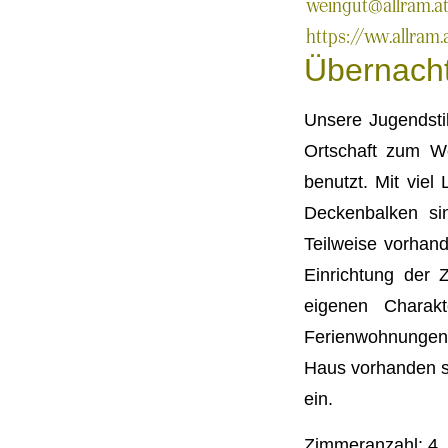
weingut@allram.a
https://www.allram.
Übernach
Unsere Jugendstil
Ortschaft zum We
benutzt. Mit vie
Deckenbalken sin
Teilweise vorhand
Einrichtung der
eigenen Charak
Ferienwohnungen
Haus vorhanden si
ein.
Zimmeranzahl: 4