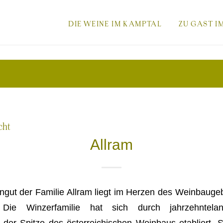
-
DIE WEINE IM KAMPTAL
ZU GAST I
DIESER
MENÜPUNKT
cht
Allram
BESITZT
ngut der Familie Allram liegt im Herzen des Weinbauge
EIN
 Die Winzerfamilie hat sich durch jahrzehntela
n der Spitze des österreichischen Weinbaus etabliert. Se