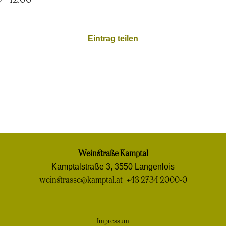
Eintrag teilen
Weinstraße Kamptal
Kamptalstraße 3, 3550 Langenlois
weinstrasse@kamptal.at
+43 2734 2000-0
Impressum