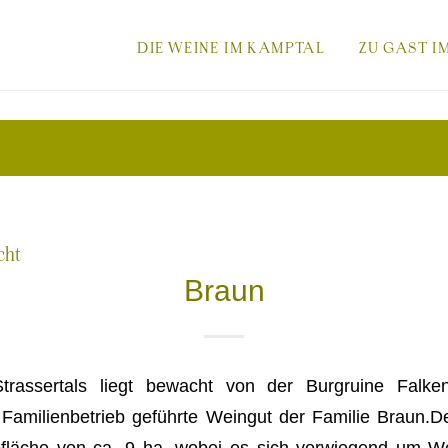
-
DIE WEINE IM KAMPTAL
ZU GAST I
DIESER
MENÜPUNKT
cht
Braun
BESITZT
assertals liegt bewacht von der Burgruine Falke
EIN
 Familienbetrieb geführte Weingut der Familie Braun.D
fläche von ca. 9 ha, wobei es sich vorwiegend um W