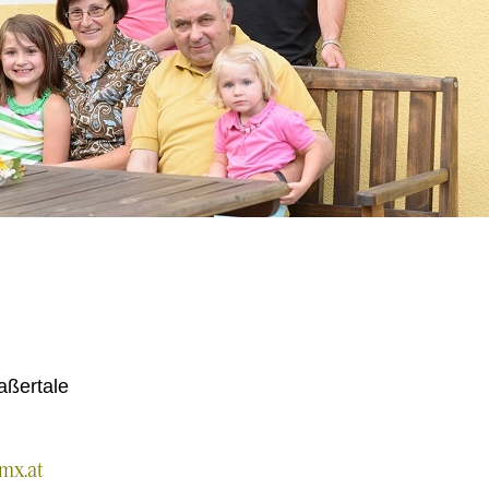
aßertale
mx.at