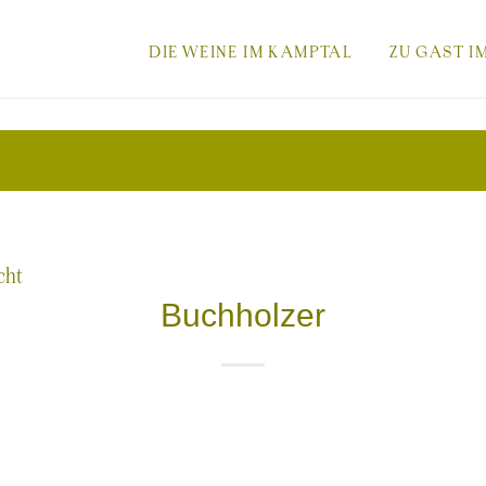
-
DIE WEINE IM KAMPTAL
ZU GAST I
DIESER
MENÜPUNKT
cht
Buchholzer
BESITZT
EIN