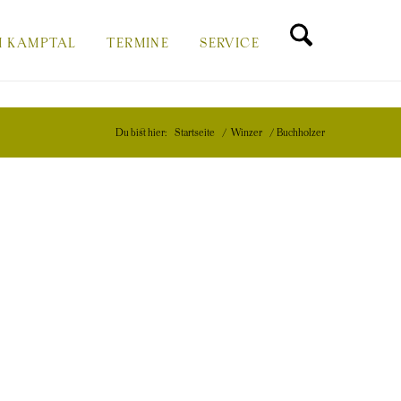
-
-
-
M KAMPTAL
TERMINE
SERVICE
SUCHFUNKTIO
DIESER
DIESER
DIESER
Du bist hier:
Startseite
/
Winzer
/
Buchholzer
MENÜPUNKT
MENÜPUNKT
MENÜPUNKT
BESITZT
BESITZT
BESITZT
EIN
EIN
EIN