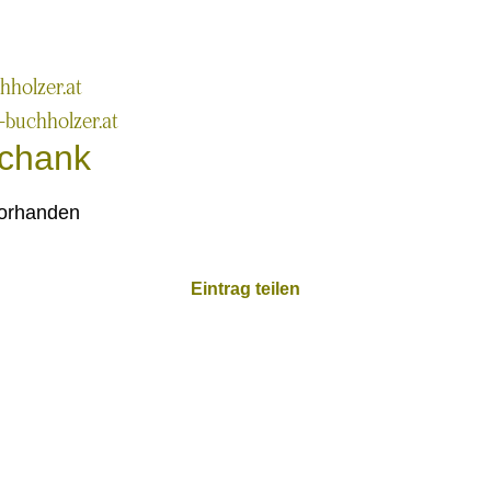
SUBMENÜ
holzer.at
-buchholzer.at
chank
orhanden
Eintrag teilen