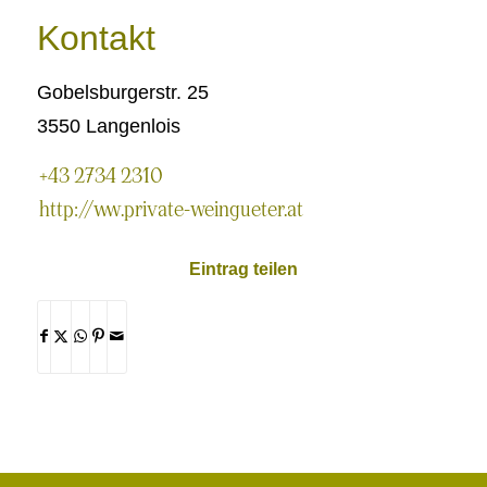
Kontakt
Gobelsburgerstr. 25
3550 Langenlois
+43 2734 2310
http://www.private-weingueter.at
Eintrag teilen
Teilen
Teilen
Teilen
Teilen
Per
auf
auf
auf
auf
E-
Facebook
X
-
WhatsApp
Pinterest
-
Mail
-
-
öffnet
öffnet
öffnet
öffnet
teilen
-
in
in
in
in
öffnet