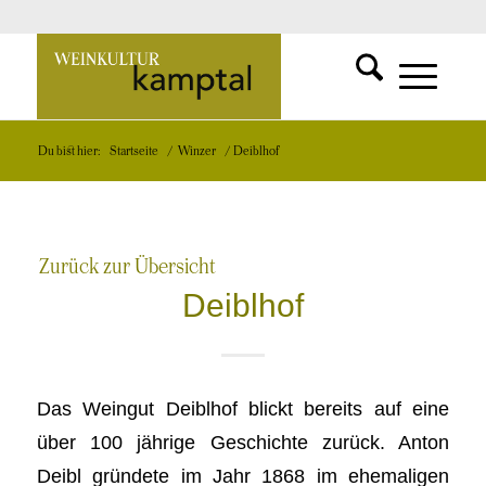
SUCHFUNKT
Zur
MENÜ
MENÜ
Du bist hier:
Startseite
/
Winzer
/
Deiblhof
EINBLEND
EINBLEND
Startseite
Zurück zur Übersicht
Deiblhof
Das Weingut Deiblhof blickt bereits auf eine
über 100 jährige Geschichte zurück. Anton
Deibl gründete im Jahr 1868 im ehemaligen