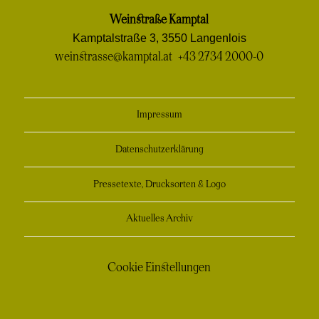
einem
einem
einem
einem
in
Weinstraße Kamptal
neuen
neuen
neuen
neuen
einem
Kamptalstraße 3, 3550 Langenlois
Fenster
Fenster
Fenster
Fenster
neuen
weinstrasse@kamptal.at
+43 2734 2000-0
Fenster
Impressum
Datenschutzerklärung
Pressetexte, Drucksorten & Logo
Aktuelles Archiv
Cookie Einstellungen