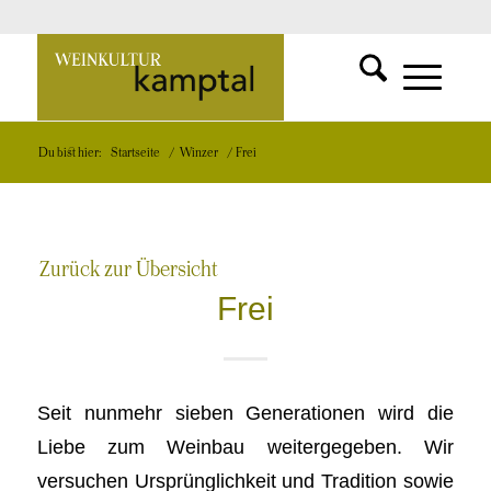
SUCHFUNKT
Zur
MENÜ
MENÜ
Du bist hier:
Startseite
/
Winzer
/
Frei
EINBLEND
EINBLEND
Startseite
Zurück zur Übersicht
Frei
Seit nunmehr sieben Generationen wird die
Liebe zum Weinbau weitergegeben. Wir
versuchen Ursprünglichkeit und Tradition sowie