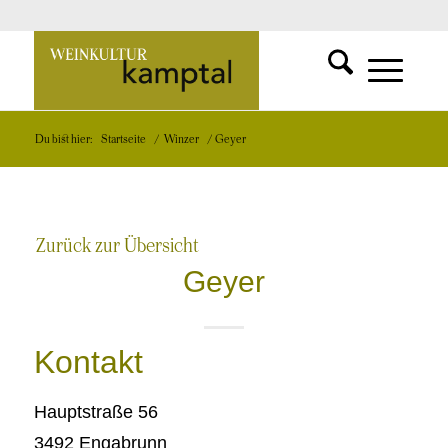
SUCHFUNKT
Zur
MENÜ
MENÜ
Du bist hier:
Startseite
/
Winzer
/
Geyer
EINBLEND
EINBLEND
Startseite
Zurück zur Übersicht
Geyer
Kontakt
Hauptstraße 56
3492 Engabrunn