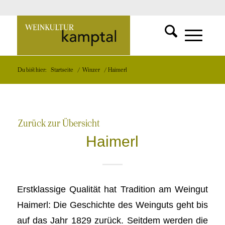
SUCHFUNKT
Zur
MENÜ
MENÜ
Du bist hier:
Startseite
/
Winzer
/
Haimerl
EINBLEND
EINBLEND
Startseite
Zurück zur Übersicht
Haimerl
Erstklassige Qualität hat Tradition am Weingut
Haimerl: Die Geschichte des Weinguts geht bis
auf das Jahr 1829 zurück. Seitdem werden die