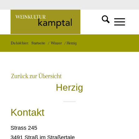
SUCHFUNKT
Zur
MENÜ
MENÜ
Du bist hier:
Startseite
/
Winzer
/
Herzig
EINBLEND
EINBLEND
Startseite
Zurück zur Übersicht
Herzig
Kontakt
Strass 245
3491 Straß im Straßertale