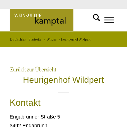
SUCHFUNKT
Zur
MENÜ
MENÜ
Du bist hier:
Startseite
/
Winzer
/
Heurigenhof Wildpert
EINBLEND
EINBLEND
Startseite
Zurück zur Übersicht
Heurigenhof Wildpert
Kontakt
Engabrunner Straße 5
3492 Engabrunn