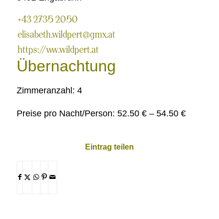
+43 2735 2050
elisabeth.wildpert@gmx.at
https://www.wildpert.at
Übernachtung
Zimmeranzahl: 4
Preise pro Nacht/Person: 52.50 € – 54.50 €
Eintrag teilen
Teilen
Teilen
Teilen
Teilen
Per
auf
auf
auf
auf
E-
Facebook
X
-
WhatsApp
Pinterest
-
Mail
-
-