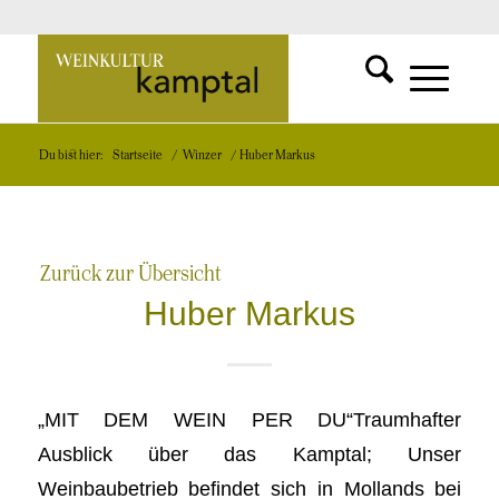
SUCHFUNKT
Zur
MENÜ
MENÜ
Du bist hier:
Startseite
/
Winzer
/
Huber Markus
EINBLEND
EINBLEND
Startseite
Zurück zur Übersicht
Huber Markus
„MIT DEM WEIN PER DU“Traumhafter
Ausblick über das Kamptal; Unser
Weinbaubetrieb befindet sich in Mollands bei