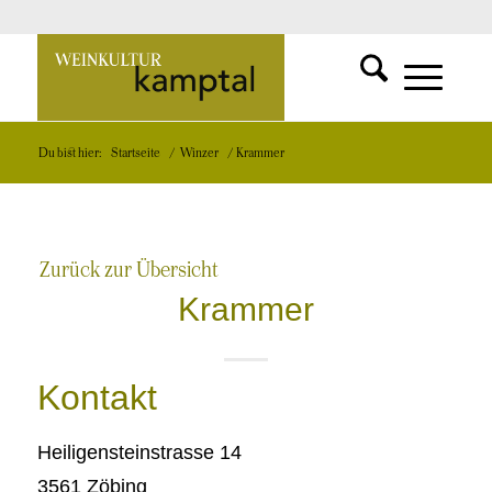
SUCHFUNKT
Zur
MENÜ
MENÜ
Du bist hier:
Startseite
/
Winzer
/
Krammer
EINBLEND
EINBLEND
Startseite
Zurück zur Übersicht
Krammer
Kontakt
Heiligensteinstrasse 14
3561 Zöbing