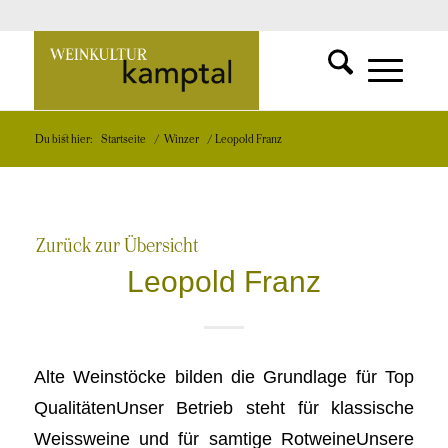
SUCHFUNKT
Zur
MENÜ
MENÜ
Du bist hier:
Startseite
/
Winzer
/
Leopold Franz
EINBLEND
EINBLEND
Startseite
Zurück zur Übersicht
Leopold Franz
Alte Weinstöcke bilden die Grundlage für Top
QualitätenUnser Betrieb steht für klassische
Weissweine und für samtige RotweineUnsere