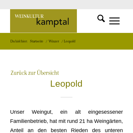
SUCHFUNKT
Zur
MENÜ
MENÜ
Du bist hier:
Startseite
/
Winzer
/
Leopold
EINBLEND
EINBLEND
Startseite
Zurück zur Übersicht
Leopold
Unser Weingut, ein alt eingesessener
Familienbetrieb, hat mit rund 21 ha Weingärten,
Anteil an den besten Rieden des unteren