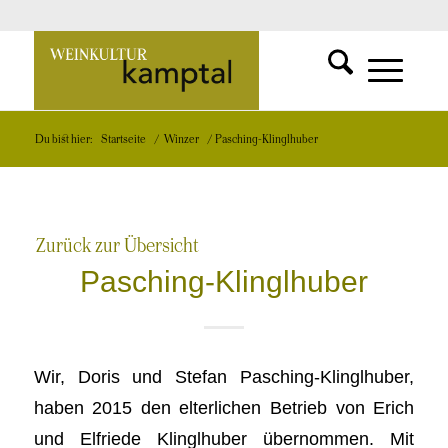
SUCHFUNKT
Zur
MENÜ
MENÜ
Du bist hier:
Startseite
/
Winzer
/
Pasching-Klinglhuber
EINBLEND
EINBLEND
Startseite
Zurück zur Übersicht
Pasching-Klinglhuber
Wir, Doris und Stefan Pasching-Klinglhuber,
haben 2015 den elterlichen Betrieb von Erich
und Elfriede Klinglhuber übernommen. Mit