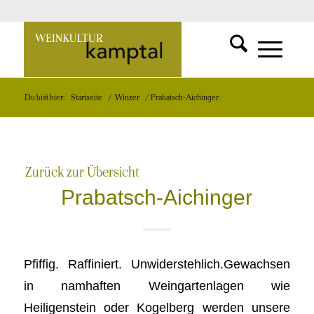
SUCHFUNKT
Zur
MENÜ
MENÜ
Du bist hier:
Startseite
/
Winzer
/
Prabatsch-Aichinger
EINBLEND
EINBLEND
Startseite
Zurück zur Übersicht
Prabatsch-Aichinger
Pfiffig. Raffiniert. Unwiderstehlich.Gewachsen
in namhaften Weingartenlagen wie
Heiligenstein oder Kogelberg werden unsere