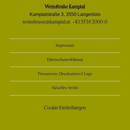
einem
einem
einem
einem
in
Weinstraße Kamptal
neuen
neuen
neuen
neuen
einem
Kamptalstraße 3, 3550 Langenlois
Fenster
Fenster
Fenster
Fenster
neuen
weinstrasse@kamptal.at
+43 2734 2000-0
Fenster
Impressum
Datenschutzerklärung
Pressetexte, Drucksorten & Logo
Aktuelles Archiv
Cookie Einstellungen