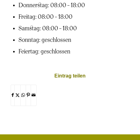
Donnerstag: 08:00 – 18:00
Freitag: 08:00 – 18:00
Samstag: 08:00 – 18:00
Sonntag: geschlossen
Feiertag: geschlossen
Eintrag teilen
Teilen
Teilen
Teilen
Teilen
Per
auf
auf
auf
auf
E-
Facebook
X
-
WhatsApp
Pinterest
-
Mail
-
-
öffnet
öffnet
öffnet
öffnet
teilen
-
in
in
in
in
öffnet