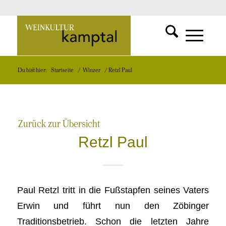
SUCHFUNKT
Zur
MENÜ
MENÜ
Du bist hier:
Startseite
/
Winzer
/
Retzl Paul
EINBLEND
EINBLEND
Startseite
Zurück zur Übersicht
Retzl Paul
Paul Retzl tritt in die Fußstapfen seines Vaters
Erwin und führt nun den Zöbinger
Traditionsbetrieb. Schon die letzten Jahre