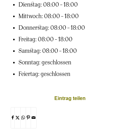
Dienstag: 08:00 – 18:00
Mittwoch: 08:00 – 18:00
Donnerstag: 08:00 – 18:00
Freitag: 08:00 – 18:00
Samstag: 08:00 – 18:00
Sonntag: geschlossen
Feiertag: geschlossen
Eintrag teilen
Teilen
Teilen
Teilen
Teilen
Per
auf
auf
auf
auf
E-
Facebook
X
-
WhatsApp
Pinterest
-
Mail
-
-