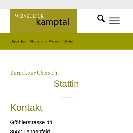
SUCHFUNKT
Zur
MENÜ
MENÜ
Du bist hier:
Startseite
/
Winzer
/
Stattin
EINBLEND
EINBLEND
Startseite
Zurück zur Übersicht
Stattin
Kontakt
Gföhlerstrasse 44
3552 Lengenfeld