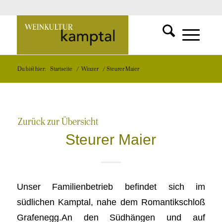
SUCHFUNKT
Zur
MENÜ
MENÜ
Du bist hier:
Startseite
/
Winzer
/
Steurer Maier
EINBLEND
EINBLEND
Startseite
Zurück zur Übersicht
Steurer Maier
Unser Familienbetrieb befindet sich im
südlichen Kamptal, nahe dem Romantikschloß
Grafenegg.An den Südhängen und auf