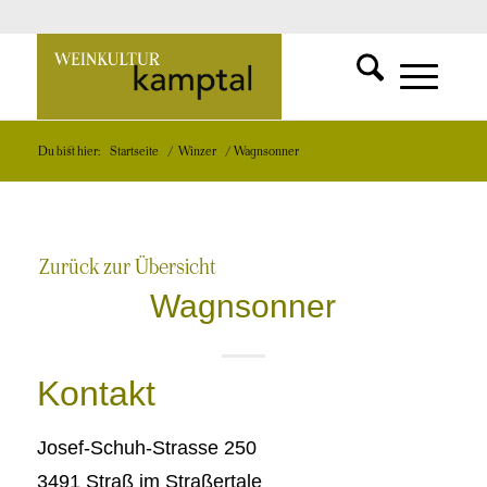
SUCHFUNKT
Zur
MENÜ
MENÜ
Du bist hier:
Startseite
/
Winzer
/
Wagnsonner
EINBLEND
EINBLEND
Startseite
Zurück zur Übersicht
Wagnsonner
Kontakt
Josef-Schuh-Strasse 250
3491 Straß im Straßertale