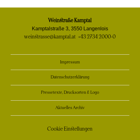
Weinstraße Kamptal
Kamptalstraße 3, 3550 Langenlois
weinstrasse@kamptal.at
+43 2734 2000-0
Impressum
Datenschutzerklärung
Pressetexte, Drucksorten & Logo
Aktuelles Archiv
Cookie Einstellungen