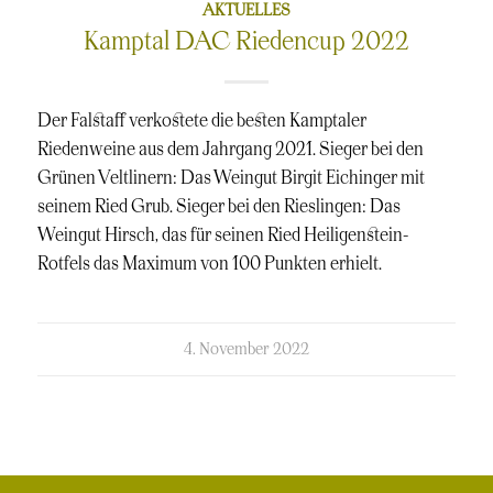
AKTUELLES
Kamptal DAC Riedencup 2022
Der Falstaff verkostete die besten Kamptaler
Riedenweine aus dem Jahrgang 2021. Sieger bei den
Grünen Veltlinern: Das Weingut Birgit Eichinger mit
seinem Ried Grub. Sieger bei den Rieslingen: Das
Weingut Hirsch, das für seinen Ried Heiligenstein-
Rotfels das Maximum von 100 Punkten erhielt.
kommentierte
4. November 2022
am