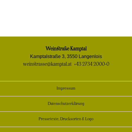
Weinstraße Kamptal
Kamptalstraße 3, 3550 Langenlois
weinstrasse@kamptal.at
+43 2734 2000-0
Impressum
Datenschutzerklärung
Pressetexte, Drucksorten & Logo