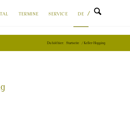
-
-
-
PTAL
TERMINE
SERVICE
DE
SUCHFUNKTIO
DIESER
DIESER
DIESER
Du bist hier:
Startseite
/
Keller-Hopping
MENÜPUNKT
MENÜPUNKT
MENÜPUNKT
ng
BESITZT
BESITZT
BESITZT
EIN
EIN
EIN