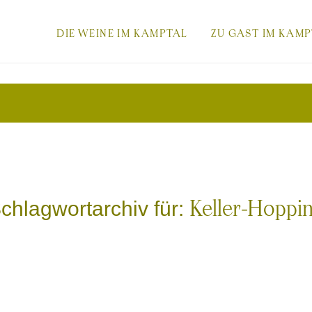
-
DIE WEINE IM KAMPTAL
ZU GAST IM KAM
DIESER
MENÜPUNKT
chlagwortarchiv für:
Keller-Hoppi
BESITZT
EIN